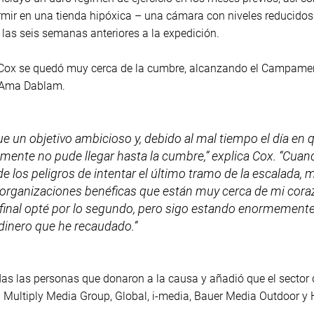
rmir en una tienda hipóxica – una cámara con niveles reducido
las seis semanas anteriores a la expedición.
ia, Cox se quedó muy cerca de la cumbre, alcanzando el Campam
l Ama Dablam.
ue un objetivo ambicioso y, debido al mal tiempo el día en 
lmente no pude llegar hasta la cumbre,” explica Cox. “Cuand
e los peligros de intentar el último tramo de la escalada, 
organizaciones benéficas que están muy cerca de mi coraz
Al final opté por lo segundo, pero sigo estando enormement
 dinero que he recaudado.”
as las personas que donaron a la causa y añadió que el sector d
 Multiply Media Group, Global, i-media, Bauer Media Outdoor y 