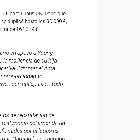
000 £ para Lupus UK. Dado que
 se duplicó hasta los 30.000 £,
ifra de 164.379 £.
ario en apoyo a Young
la resiliencia de su hija
ficativa. Afrontar el Ama
ir proporcionando
viven con epilepsia en todo
etos de recaudación de
o testimonio del amor de un
afectadas por el lupus es
os que Damian ha recaudado