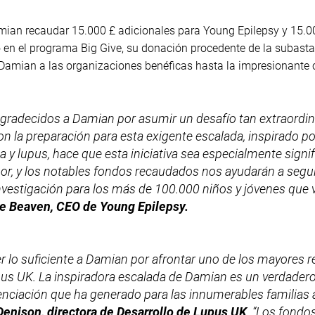
Damian recaudar 15.000 £ adicionales para Young Epilepsy y 15.
 en el programa Big Give, su donación procedente de la subasta
 Damian a las organizaciones benéficas hasta la impresionante c
radecidos a Damian por asumir un desafío tan extraordin
 la preparación para esta exigente escalada, inspirado por 
sia y lupus, hace que esta iniciativa sea especialmente signi
r, y los notables fondos recaudados nos ayudarán a segu
investigación para los más de 100.000 niños y jóvenes que 
e Beaven, CEO de Young Epilepsy.
lo suficiente a Damian por afrontar uno de los mayores r
upus UK. La inspiradora escalada de Damian es un verdader
cienciación que ha generado para las innumerables familias 
Denison, directora de Desarrollo de Lupus UK
. “Los fond