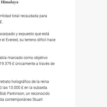
el Himalaya
antidad total recaudada para
£.
escarpado y expuesto que está
 Everest, su terreno difícil hace
 había marcado como objetivo
119.379 £ únicamente a través de
etrato holográfico de la reina
zó las 13.000 £ en la subasta.
 Bob Parkinson, un reconocido
tista contemporáneo Stuart