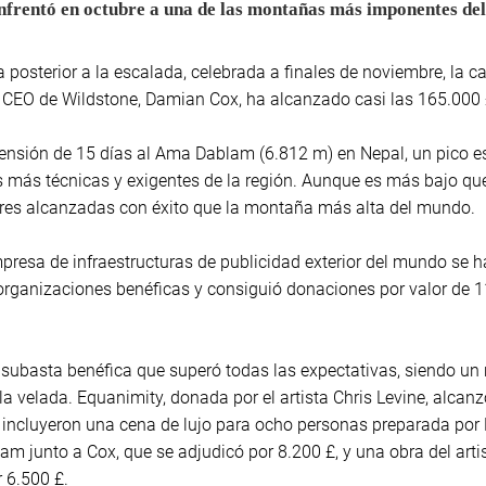
enfrentó en octubre a una de las montañas más imponentes d
 posterior a la escalada, celebrada a finales de noviembre, la c
 CEO de Wildstone, Damian Cox, ha alcanzado casi las 165.000 
ascensión de 15 días al Ama Dablam (6.812 m) en Nepal, un pico 
más técnicas y exigentes de la región. Aunque es más bajo que el
es alcanzadas con éxito que la montaña más alta del mundo.
presa de infraestructuras de publicidad exterior del mundo se
organizaciones benéficas y consiguió donaciones por valor de 
subasta benéfica que superó todas las expectativas, siendo un r
 la velada. Equanimity, donada por el artista Chris Levine, alcan
incluyeron una cena de lujo para ocho personas preparada por
am junto a Cox, que se adjudicó por 8.200 £, y una obra del ar
 6.500 £.